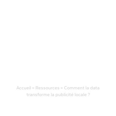
Accueil
»
Ressources
»
Comment la data
transforme la publicité locale ?
Comment la data
transforme la publicité