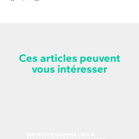
Ces articles peuvent
vous intéresser
Back to business : les 4
Gam