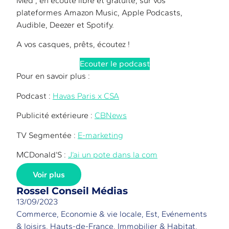
Med’, en écoute libre et gratuite, sur vos
plateformes Amazon Music, Apple Podcasts,
Audible, Deezer et Spotify.
A vos casques, prêts, écoutez !
Ecouter le podcast
Pour en savoir plus :
Podcast :
Havas Paris x CSA
Publicité extérieure :
CBNews
TV Segmentée :
E-marketing
MCDonald’S :
J’ai un pote dans la com
Voir plus
Rossel Conseil Médias
13/09/2023
Commerce
,
Economie & vie locale
,
Est
,
Evénements
& loisirs
,
Hauts-de-France
,
Immobilier & Habitat
,