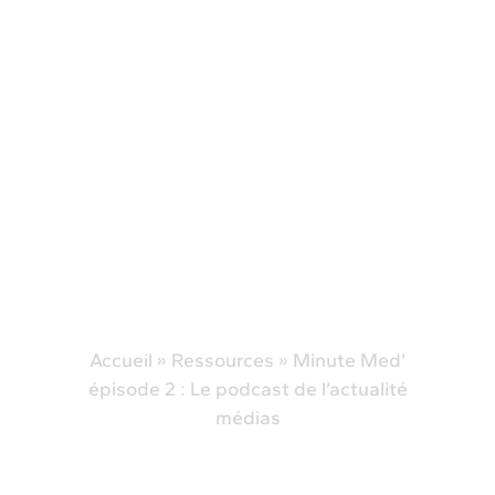
Accueil
»
Ressources
»
Minute Med’
épisode 2 : Le podcast de l’actualité
médias
Minute Med’ épisode 2
: Le podcast de