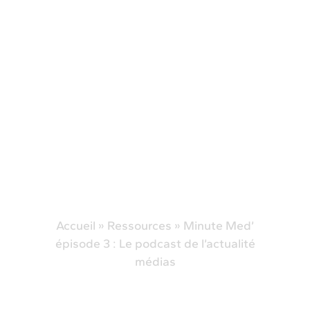
Accueil
»
Ressources
»
Minute Med’
épisode 3 : Le podcast de l’actualité
médias
Minute Med’ épisode 3
: Le podcast de