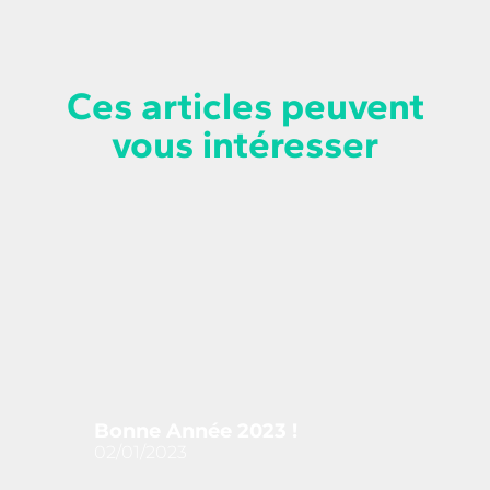
Ces articles peuvent
vous intéresser
La p
vot
atti
grâ
Bonne Année 2023 !
de 
02/01/2023
31/1